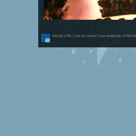
SAS A3 LOR, 1 rue du xxème Corps Américain, 57000 ME